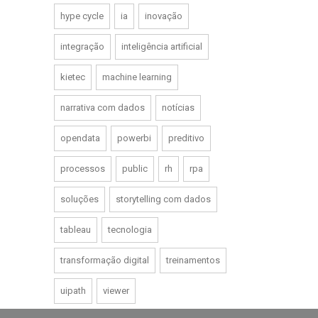
hype cycle
ia
inovação
integração
inteligência artificial
kietec
machine learning
narrativa com dados
notícias
opendata
powerbi
preditivo
processos
public
rh
rpa
soluções
storytelling com dados
tableau
tecnologia
transformação digital
treinamentos
uipath
viewer