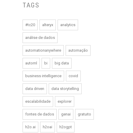
TAGS
#tc20
alteryx
analytics
análise de dados
automationanywhere
automação
automl
bi
big data
business intelligence
covid
data driven
data storytelling
escalabilidade
explorer
fontes de dados
genai
gratuito
h2o.ai
h2oai
h2ogpt