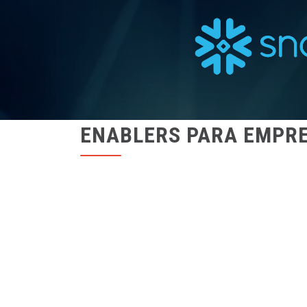
ENABLERS PARA EMPRE
SOMOS UMA EMPRESA DEDICADA À ROBOTI
ORGANIZAÇÃO DE DADOS PARA TORNAR A
EFICIENTES E, CONSEQUENTEMENTE, MAIS
Habilitamos empresas para que sejam orienta
uma equipe de profissionais com formação nas
administração e tecnologia, além de reconhecid
Microsoft, Salesforce Tableau, UiPath e Snowfl