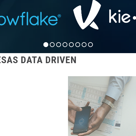
SAS DATA DRIVEN
ZAÇÃO DE PROCESSOS E
S EMPRESAS MAIS
 LUCRATIVAS.
das por dados. Reunimos
 áreas de engenharia,
as parcerias e certificações
ake.