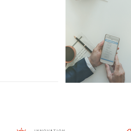
ara que sua empresa esteja
és dos dados. Apoiamos e
ratamento de processos e
 e pronta para obter os
adas plataformas
hecimento aos ativos
uturo cada vez mais digital e
0
horas de projetos