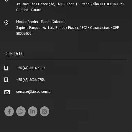
Av. Imaculada Conceição, 1430 - Bloco 1 • Prado Velho CEP 80215-182 •
Curitiba - Paraná
Florianópolis - Santa Catarina
Sapiens Parque - Av. Luiz Boiteux Piazza, 1302 • Canasvieiras • CEP
88056-000
CONTATO
+55 (41) 3514 6119
+55 (48) 3036 9756
contato@kietec.com.br