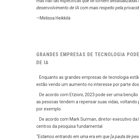
mas não tão específicas que se tornem desatualizadas ra
desenvolvimento de IA com mais respeito pela privacidad
—Melissa Heikkilä
GRANDES EMPRESAS DE TECNOLOGIA PODE
DE IA
Enquanto as grandes empresas de tecnologia estão 
estão vendo um aumento no interesse por parte dos f
De acordo com Etzioni, 2023 pode ser uma benção pa
as pessoas tendem a repensar suas vidas, voltando
por exemplo.
De acordo com Mark Surman, diretor-executivo da M
centros da pesquisa fundamental.
“Estamos entrando em uma era em que [a pauta de pesq