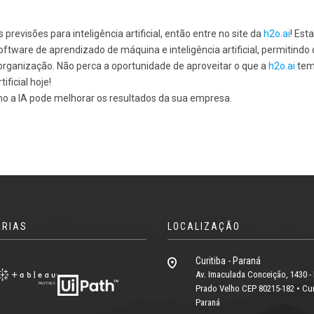
revisões para inteligência artificial, então entre no site da
h2o.ai
! Esta
tware de aprendizado de máquina e inteligência artificial, permitindo
 organização. Não perca a oportunidade de aproveitar o que a
h2o.ai
tem
ificial hoje!
o a IA pode melhorar os resultados da sua empresa.
ERIAS
LOCALIZAÇÃO
Curitiba - Paraná
Av. Imaculada Conceição, 1430 - 
Prado Velho CEP 80215-182 • Curi
Paraná