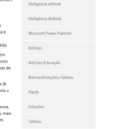
Inteligencia artificial
Inteligência Artificial
o
oa e
Microsoft Power Platform
ido.
Notícias
 em
visto
Notícias>Educação
mas de
Notícias|Soluções>Tableau
e IA
nte o
Pipefy
Soluções
essa,
o, mais
om
Tableau