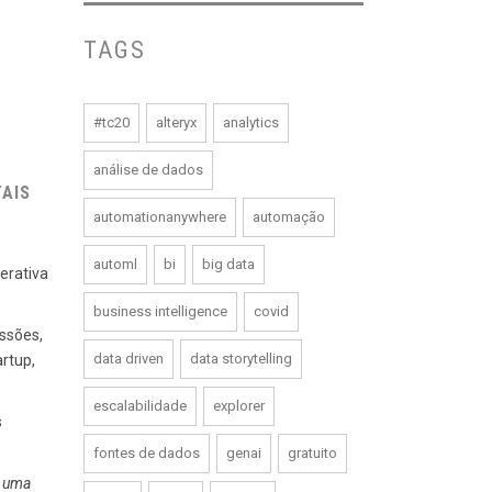
TAGS
#tc20
alteryx
analytics
análise de dados
AIS
automationanywhere
automação
automl
bi
big data
erativa
business intelligence
covid
essões,
data driven
data storytelling
rtup,
escalabilidade
explorer
s
fontes de dados
genai
gratuito
é uma