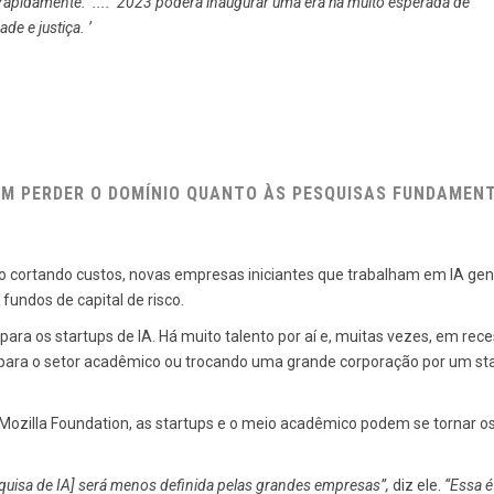
pidamente. ’.... ‘
2023 poderá inaugurar uma era há muito esperada de
e e justiça. ’
M PERDER O DOMÍNIO QUANTO ÀS PESQUISAS FUNDAMENT
cortando custos, novas empresas iniciantes que trabalham em IA gen
undos de capital de risco.
ra os startups de IA. Há muito talento por aí e, muitas vezes, em rec
 para o setor acadêmico ou trocando uma grande corporação por um sta
ozilla Foundation, as startups e o meio acadêmico podem se tornar o
uisa de IA] será menos definida pelas grandes empresas”,
diz ele.
“Essa 