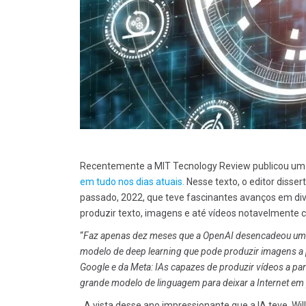
Recentemente a MIT Tecnology Review publicou um a
em tudo nos dias atuais.
Nesse texto, o editor disse
passado, 2022, que teve fascinantes avanços em d
produzir texto, imagens e até vídeos notavelmente
“
Faz apenas dez meses que a OpenAI desencadeou uma
modelo de deep learning que pode produzir imagens a p
Google e da Meta: IAs capazes de produzir vídeos a pa
grande modelo de linguagem para deixar a Internet em
A vista desse ano impressionante que a IA teve, Wi