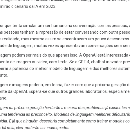
inirão o cenário da IA em 2023.
r que tenta simular um ser humano na conversação com as pessoas, 
e as pessoas tenham a impressão de estar conversando com outra pess
ma realidade, mas mesmo assim se encontravam um pouco desconexos
idade de linguagem, muitas vezes apresentavam conversações sem sent
guagem podem ser mais do que apenas isso. A OpenAI está interessada
nto de imagem ou vídeo, com texto. Se o GPT-4, chatbot inovador pre
perar a potência do melhor modelo de linguagem e dos melhores siste
unto.
gem e imagens poderia, em teoria, fazer com que a próxima geração d
te da OpenAI. Espera-se que outros grandes laboratórios, especialme
ano.
gem da próxima geração herdarão a maioria dos problemas já existentes n
r uma tendência ao preconceito. Modelos de linguagem melhores dificultarã
e mídia. E já que ninguém descobriu completamente como treinar modelos c
 há nela, eles poderão ser inadequados. ’