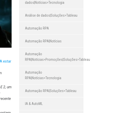
dados|Notícias>Tecnologia
Análise de dados|Soluções>Tableau
Automação RPA
Automação RPA|Notícias
Automação
RPA|Notícias>Promoções|Soluções>Tableau
A estar
Automação
em
RPA|Notícias>Tecnologia
-E 2, um
Automação RPA|Soluções>Tableau
a
 recente
IA & AutoML
 contam