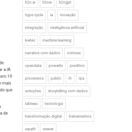
h2o.ai
h2oai
h2ogpt
hype cycle
ia
inovação
integração
inteligência artificial
kietec
machine learning
narrativa com dados
notícias
de
opendata
powerbi
preditivo
r a IA
stem 19
processos
public
rh
rpa
m mais
ndo que
soluções
storytelling com dados
tableau
tecnologia
a
sa de
transformação digital
treinamentos
uipath
viewer