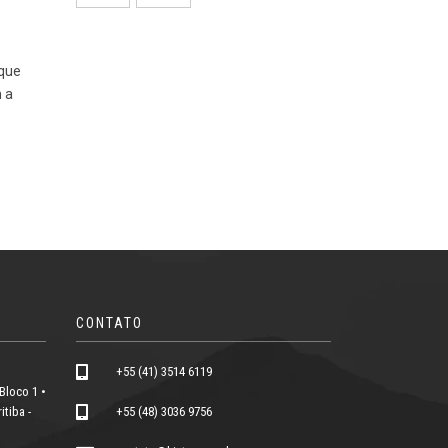
 que
 a
CONTATO
+55 (41) 3514 6119
Bloco 1 •
tiba -
+55 (48) 3036 9756