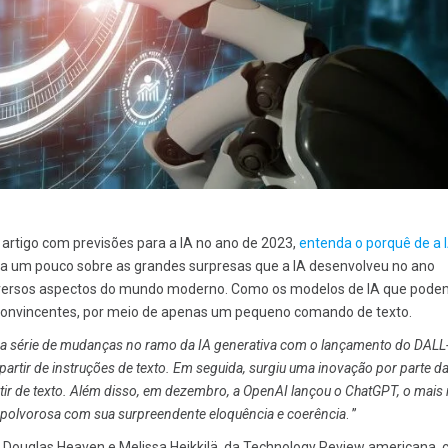
rtigo com previsões para a IA no ano de 2023,
entenda o porquê de a I
rta um pouco sobre as grandes surpresas que a IA desenvolveu no ano
iversos aspectos do mundo moderno. Como os modelos de IA que pod
 convincentes, por meio de apenas um pequeno comando de texto.
 série de mudanças no ramo da IA generativa com o lançamento do DALL
artir de instruções de texto. Em seguida, surgiu uma inovação por parte d
rtir de texto. Além disso, em dezembro, a OpenAI lançou o ChatGPT, o mais
 polvorosa com sua surpreendente eloquência e coerência
. ’’
ll Douglas Heaven e Melissa Heikkilä, da Technology Review americana,