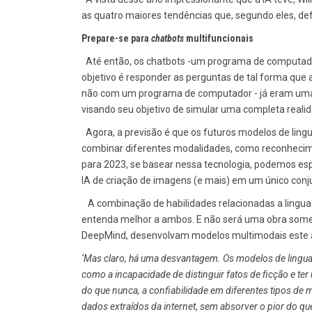
as quatro maiores tendências que, segundo eles, def
Prepare-se para
chatbots
multifuncionais
Até então, os chatbots -um programa de computado
objetivo é responder as perguntas de tal forma qu
não com um programa de computador­ - já eram u
visando seu objetivo de simular uma completa real
Agora, a previsão é que os futuros modelos de lin
combinar diferentes modalidades, como reconhecime
para 2023, se basear nessa tecnologia, podemos es
IA de criação de imagens (e mais) em um único conj
A combinação de habilidades relacionadas a lingua
entenda melhor a ambos. E não será uma obra somen
DeepMind, desenvolvam modelos multimodais este 
‘Mas claro, há uma desvantagem. Os modelos de lingua
como a incapacidade de distinguir fatos de ficção e te
do que nunca, a confiabilidade em diferentes tipos d
dados extraídos da internet
,
sem absorver o pior do que