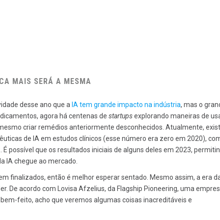
NCA MAIS SERÁ A MESMA
vidade desse ano que a
IA tem grande impacto na indústria
, mas o gran
edicamentos, agora há centenas de
startups
explorando maneiras de usa
 mesmo criar remédios anteriormente desconhecidos. Atualmente, exi
ticas de IA em estudos clínicos (esse número era zero em 2020), co
 possível que os resultados iniciais de alguns deles em 2023, permiti
da IA chegue ao mercado.
em finalizados, então é melhor esperar sentado. Mesmo assim, a era d
r. De acordo com Lovisa Afzelius, da Flagship Pioneering, uma empre
or bem-feito, acho que veremos algumas coisas inacreditáveis e