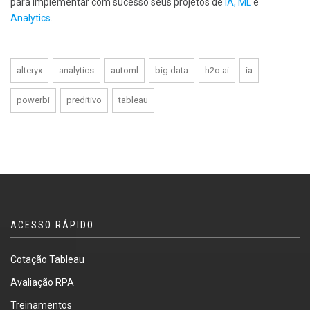
para implementar com sucesso seus projetos de
IA, ML
e
Analytics
.
alteryx
analytics
automl
big data
h2o.ai
ia
powerbi
preditivo
tableau
ACESSO RÁPIDO
Cotação Tableau
Avaliação RPA
Treinamentos