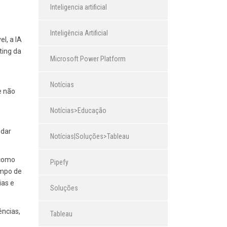
Inteligencia artificial
Inteligência Artificial
l, a IA
ting da
Microsoft Power Platform
Notícias
e não
Notícias>Educação
 dar
Notícias|Soluções>Tableau
 como
Pipefy
empo de
ias e
Soluções
ências,
Tableau