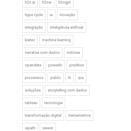
h2o.ai
h2oai
h2ogpt
hype cycle
ia
inovação
integração
inteligência artificial
kietec
machine learning
narrativa com dados
notícias
opendata
powerbi
preditivo
processos
public
rh
rpa
soluções
storytelling com dados
tableau
tecnologia
transformação digital
treinamentos
uipath
viewer