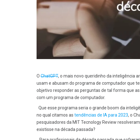
O
ChatGPT
, o mais novo queridinho da inteligência 
usam e abusam do programa de computador que ten
objetivo responder as perguntas de tal forma que 
com um programa de computador­.
Que esse programa seria o grande boom da inteligênc
no qual citamos as
tendências de IA para 2023
, o C
pesquisadores da MIT Tecnology Review resolveram s
existisse na década passada?
Para profissionais da década passada que sofreram o