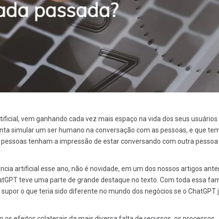
artificial, vem ganhando cada vez mais espaço na vida dos seus usuários
ta simular um ser humano na conversação com as pessoas, e que te
as pessoas tenham a impressão de estar conversando com outra pessoa
ia artificial esse ano, não é novidade, em um dos nossos artigos ante
hatGPT teve uma parte de grande destaque no texto. Com toda essa fam
upor o que teria sido diferente no mundo dos negócios se o ChatGPT 
s efeitos colaterais da mais diversa falta de recursos, os processos