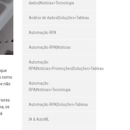
dados|Notícias>Tecnologia
Análise de dados|Soluções>Tableau
Automação RPA
Automação RPA|Notícias
Automação
RPA|Notícias>Promoções|Soluções>Tableau
 que
m como
Automação
 e não
RPA|Notícias>Tecnologia
riores
Automação RPA|Soluções>Tableau
a, os
já
IA & AutoML