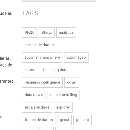
TAGS
juda as
#tc20
alteryx
analytics
análise de dados
automationanywhere
automação
der às
orça de
automl
bi
big data
erentes
business intelligence
covid
data driven
data storytelling
escalabilidade
explorer
as
fontes de dados
genai
gratuito