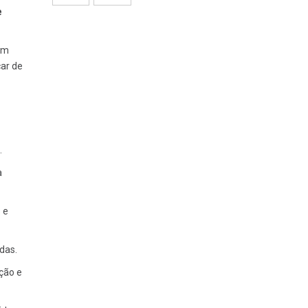
e
em
car de
.
a
 e
das.
ção e