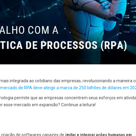
ais integrada ao cotidiano das empresas, revolucionando a maneira 
 mercado de RPA deve atingir a marca de 250 bilhões de dólares em 20
ecnologia permite que as empresas concentrem seus esforços em ativid
er esse mercado em expansão? Continue a leitura!
 criação de softwares capazes de
imitar e integrar ações humanas em