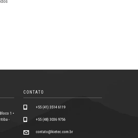
idos
CONTATO
+55 (41) 3514 6119
Bloco 1 •
tiba -
+55 (48) 3036 9756
contato@kietec.com.br