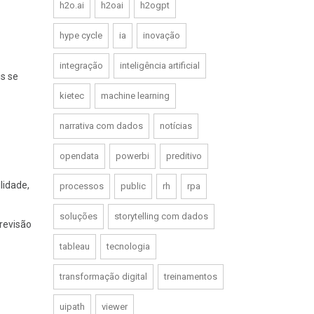
h2o.ai
h2oai
h2ogpt
hype cycle
ia
inovação
integração
inteligência artificial
is se
kietec
machine learning
narrativa com dados
notícias
opendata
powerbi
preditivo
lidade,
processos
public
rh
rpa
soluções
storytelling com dados
 revisão
tableau
tecnologia
transformação digital
treinamentos
uipath
viewer