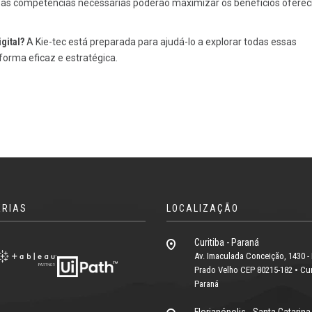
as competências necessárias poderão maximizar os benefícios oferec
igital?
A Kie-tec está preparada para ajudá-lo a explorar todas essas
orma eficaz e estratégica.
ERIAS
LOCALIZAÇÃO
Curitiba - Paraná
Av. Imaculada Conceição, 1430 - 
Prado Velho CEP 80215-182 • Curi
Paraná