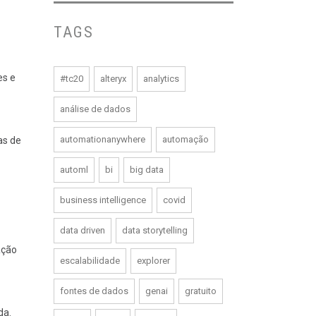
TAGS
es e
#tc20
alteryx
analytics
análise de dados
automationanywhere
automação
as de
automl
bi
big data
business intelligence
covid
data driven
data storytelling
ação
escalabilidade
explorer
fontes de dados
genai
gratuito
ada.