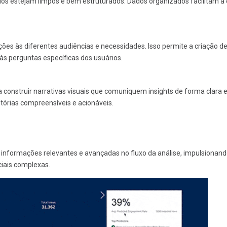
dados estejam limpos e bem estruturados. Dados organizados facilitam a 
ações às diferentes audiências e necessidades. Isso permite a criação d
s perguntas específicas dos usuários.
a construir narrativas visuais que comuniquem insights de forma clara 
órias compreensíveis e acionáveis.
ce informações relevantes e avançadas no fluxo da análise, impulsionan
iais complexas.