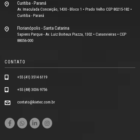
Curitiba - Paraná
Av. Imaculada Conceição, 1430 - Bloco 1 • Prado Velho CEP 80215-182 •
Curitiba - Paraná
Florianópolis - Santa Catarina
Sapiens Parque - Av. Luiz Boiteux Piazza, 1302 • Canasvieiras • CEP
88056-000
CONTATO
+55 (41) 3514 6119
+55 (48) 3036 9756
contato@kietec.com.br