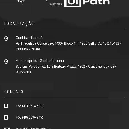
LOCALIZAÇÃO
Curitiba - Paraná
Av. Imaculada Conceição, 1430 - Bloco 1 • Prado Velho CEP 80215-182 •
Curitiba - Paraná
Florianópolis - Santa Catarina
Sapiens Parque - Av. Luiz Boiteux Piazza, 1302 • Canasvieiras • CEP
88056-000
CONTATO
+55 (41) 3514 6119
+55 (48) 3036 9756
contato@kietec.com.br