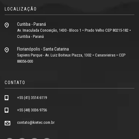
LOCALIZAÇÃO
Curitiba - Paraná
Av. Imaculada Conceição, 1430 - Bloco 1 • Prado Velho CEP 80215-182 •
Curitiba - Paraná
Florianópolis - Santa Catarina
Sapiens Parque - Av. Luiz Boiteux Piazza, 1302 • Canasvieiras • CEP
88056-000
CONTATO
+55 (41) 3514 6119
+55 (48) 3036 9756
contato@kietec.com.br