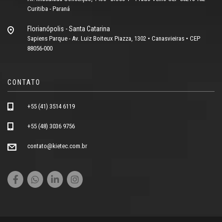
Curitiba - Paraná
Florianópolis - Santa Catarina
Sapiens Parque - Av. Luiz Boiteux Piazza, 1302 • Canasvieiras • CEP
88056-000
CONTATO
+55 (41) 3514 6119
+55 (48) 3036 9756
contato@kietec.com.br