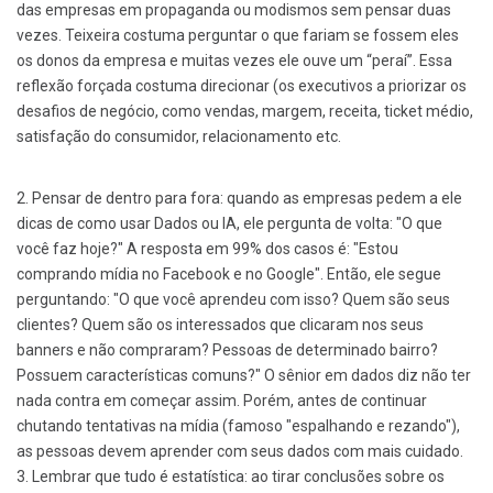
das empresas em propaganda ou modismos sem pensar duas
vezes. Teixeira costuma perguntar o que fariam se fossem eles
os donos da empresa e muitas vezes ele ouve um “peraí”. Essa
reflexão forçada costuma direcionar (os executivos a priorizar os
desafios de negócio, como vendas, margem, receita, ticket médio,
satisfação do consumidor, relacionamento etc.
2. Pensar de dentro para fora: quando as empresas pedem a ele
dicas de como usar Dados ou IA, ele pergunta de volta: "O que
você faz hoje?" A resposta em 99% dos casos é: "Estou
comprando mídia no Facebook e no Google". Então, ele segue
perguntando: "O que você aprendeu com isso? Quem são seus
clientes? Quem são os interessados que clicaram nos seus
banners e não compraram? Pessoas de determinado bairro?
Possuem características comuns?" O sênior em dados diz não ter
nada contra em começar assim. Porém, antes de continuar
chutando tentativas na mídia (famoso "espalhando e rezando"),
as pessoas devem aprender com seus dados com mais cuidado.
3. Lembrar que tudo é estatística: ao tirar conclusões sobre os