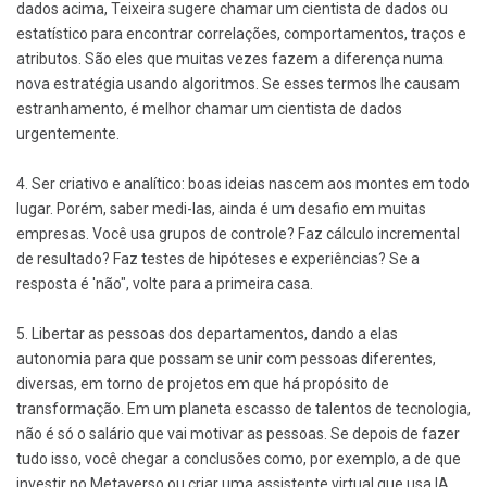
dados acima, Teixeira sugere chamar um cientista de dados ou
estatístico para encontrar correlações, comportamentos, traços e
atributos. São eles que muitas vezes fazem a diferença numa
nova estratégia usando algoritmos. Se esses termos lhe causam
estranhamento, é melhor chamar um cientista de dados
urgentemente.
4. Ser criativo e analítico: boas ideias nascem aos montes em todo
lugar. Porém, saber medi-las, ainda é um desafio em muitas
empresas. Você usa grupos de controle? Faz cálculo incremental
de resultado? Faz testes de hipóteses e experiências? Se a
resposta é 'não", volte para a primeira casa.
5. Libertar as pessoas dos departamentos, dando a elas
autonomia para que possam se unir com pessoas diferentes,
diversas, em torno de projetos em que há propósito de
transformação. Em um planeta escasso de talentos de tecnologia,
não é só o salário que vai motivar as pessoas. Se depois de fazer
tudo isso, você chegar a conclusões como, por exemplo, a de que
investir no Metaverso ou criar uma assistente virtual que usa IA