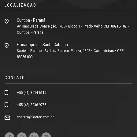
LOCALIZAÇÃO
Curitiba - Paraná
Av. Imaculada Conceição, 1430 - Bloco 1 • Prado Velho CEP 80215-182 •
Curitiba - Paraná
Florianópolis - Santa Catarina
Sapiens Parque - Av. Luiz Boiteux Piazza, 1302 • Canasvieiras • CEP
88056-000
CONTATO
+55 (41) 3514 6119
+55 (48) 3036 9756
contato@kietec.com.br