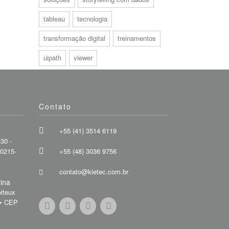
tableau
tecnologia
transformação digital
treinamentos
uipath
viewer
Contato
+55 (41) 3514 6119
30 -
80215-
+55 (48) 3036 9756
contato@kietec.com.br
rina
iteux
 • CEP