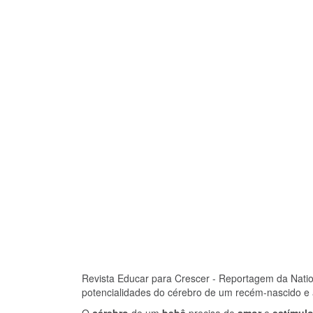
Revista Educar para Crescer - Reportagem da Nati
potencialidades do cérebro de um recém-nascido e a
O
cérebro
de um
bebê
precisa de
amor
e
estímul