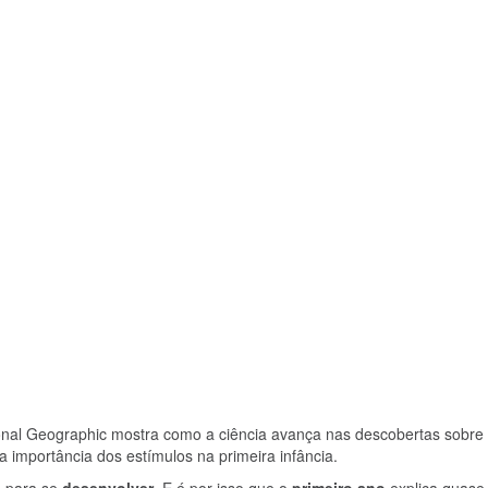
onal Geographic mostra como a ciência avança nas descobertas sobre
 importância dos estímulos na primeira infância.
o
para se
desenvolver
. E é por isso que o
primeiro ano
explica quase