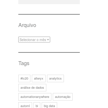
Arquivo
Tags
#tc20
alteryx
analytics
análise de dados
automationanywhere
automação
automl
bi
big data