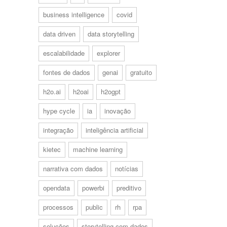
business intelligence
covid
data driven
data storytelling
escalabilidade
explorer
fontes de dados
genai
gratuito
h2o.ai
h2oai
h2ogpt
hype cycle
ia
inovação
integração
inteligência artificial
kietec
machine learning
narrativa com dados
notícias
opendata
powerbi
preditivo
processos
public
rh
rpa
soluções
storytelling com dados