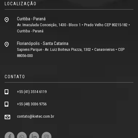
LOCALIZAÇÃO
Curitiba - Paraná
Av. Imaculada Conceição, 1430 - Bloco 1 • Prado Velho CEP 80215-182 •
Curitiba - Paraná
Florianópolis - Santa Catarina
Sapiens Parque - Av. Luiz Boiteux Piazza, 1302 • Canasvieiras • CEP
88056-000
CONTATO
+55 (41) 3514 6119
+55 (48) 3036 9756
contato@kietec.com.br