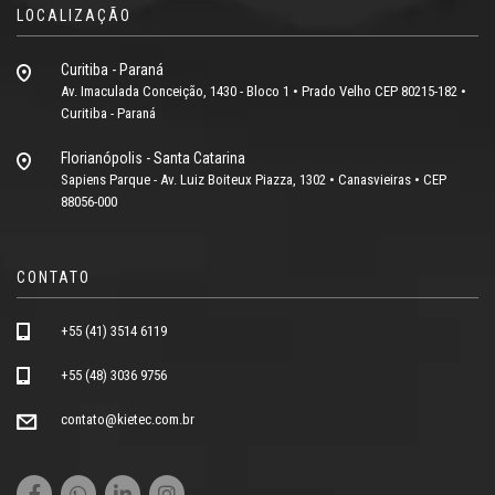
LOCALIZAÇÃO
Curitiba - Paraná
Av. Imaculada Conceição, 1430 - Bloco 1 • Prado Velho CEP 80215-182 •
Curitiba - Paraná
Florianópolis - Santa Catarina
Sapiens Parque - Av. Luiz Boiteux Piazza, 1302 • Canasvieiras • CEP
88056-000
CONTATO
+55 (41) 3514 6119
+55 (48) 3036 9756
contato@kietec.com.br