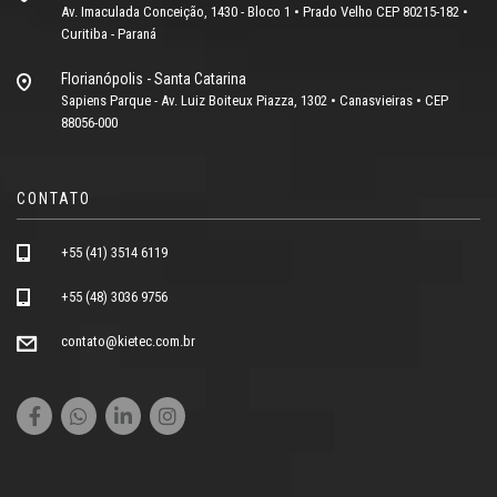
Av. Imaculada Conceição, 1430 - Bloco 1 • Prado Velho CEP 80215-182 •
Curitiba - Paraná
Florianópolis - Santa Catarina
Sapiens Parque - Av. Luiz Boiteux Piazza, 1302 • Canasvieiras • CEP
88056-000
CONTATO
+55 (41) 3514 6119
+55 (48) 3036 9756
contato@kietec.com.br