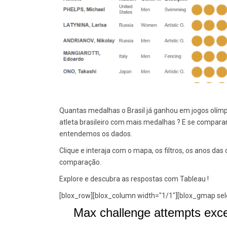
Quantas medalhas o Brasil já ganhou em jogos olímpic
atleta brasileiro com mais medalhas ? E se compar
entendemos os dados.
Clique e interaja com o mapa, os filtros, os anos da
comparação.
Explore e descubra as respostas com Tableau !
[blox_row][blox_column width="1/1"][blox_gmap s