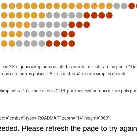
os ? Em quais olímpiadas os atletas brasileiros subiram ao pódio ? Qua
armos com outros países ? As respostas são muito simples quando
s olimpíadas. Pressione a tecla CTRL para selecionar mais de um país par
elect="embed" type="ROADMAP" zoom="14" height="969"]