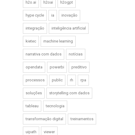
h2o.ai
h2oai
h2ogpt
hype cycle
ia
inovação
integração
inteligência artificial
kietec
machine learning
narrativa com dados
notícias
opendata
powerbi
preditivo
processos
public
rh
rpa
soluções
storytelling com dados
tableau
tecnologia
transformação digital
treinamentos
uipath
viewer